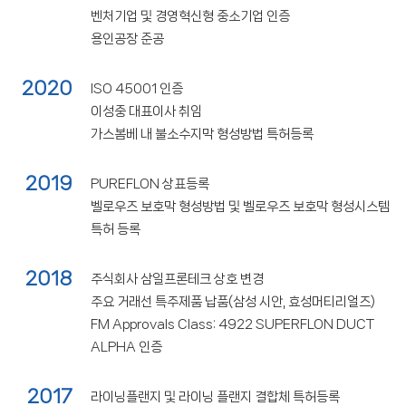
벤처기업 및 경영혁신형 중소기업 인증
용인공장 준공
2020
ISO 45001 인증
이성중 대표이사 취임
가스봄베 내 불소수지막 형성방법 특허등록
2019
PUREFLON 상표등록
벨로우즈 보호막 형성방법 및 벨로우즈 보호막 형성시스템
특허 등록
2018
주식회사 삼일프론테크 상호 변경
주요 거래선 특주제품 납품(삼성 시안, 효성머티리얼즈)
FM Approvals Class: 4922 SUPERFLON DUCT
ALPHA 인증
2017
라이닝플랜지 및 라이닝 플랜지 결합체 특허등록