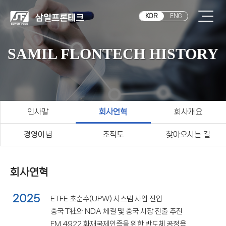
KOR
ENG
SAMIL FLONTECH HISTORY
인사말
회사연혁
회사개요
경영이념
조직도
찾아오시는 길
회사연혁
2025
ETFE 초순수(UPW) 시스템 사업 진입
중국 T社와 NDA 체결 및 중국 시장 진출 추진
FM 4922 화재국제인증을 위한 반도체 공정용