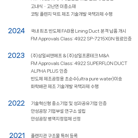
고내식ㆍ고난연 이종소재
코팅 플렌지 덕트 제조 기술개발 국책과제 수행
2024
국내 최초 반도체 FAB용 Lining Duct 본격 납품 개시
FM Approvals Class: 4922 SP-7215XGN 원료인증
2023
(주)삼일씨앤에프 & (주)삼일프론테크 M&A
FM Approvals Class: 4922 SUPERFLON DUCT
ALPHA PLUS 인증
반도체 제조공정용 초순수(ultra pure water)이송
화학배관 제조 기술개발 국책과제 수행
2022
기술혁신형 중소기업 및 성과공유기업 인증
안성공장 기업부설 연구소 설립
안성공장 병역지정업체 선정
2021
플랜지관 구조물 특허 등록