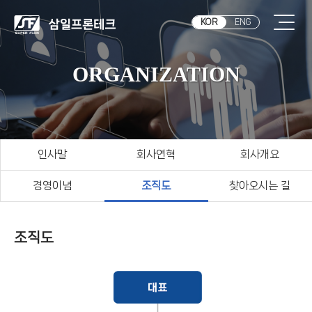
KOR
ENG
ORGANIZATION
인사말
회사연혁
회사개요
경영이념
조직도
찾아오시는 길
조직도